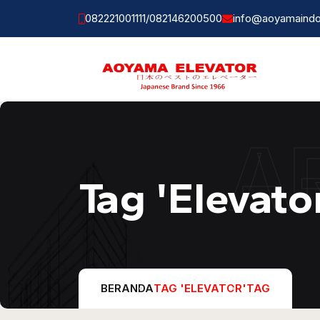
082221001111
/
082146200500
info@aoyamaindo
A
Tag 'Elevato
BERANDA
TAG 'ELEVATOR'
TAG