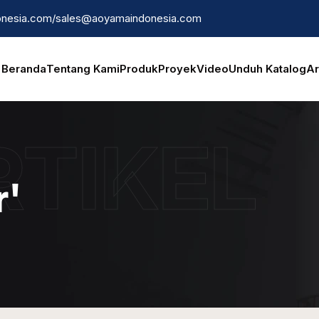
nesia.com
/
sales@aoyamaindonesia.com
Beranda
Tentang Kami
Produk
Proyek
Video
Unduh Katalog
Ar
RTIKEL
r'