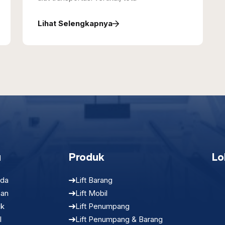
Lihat Selengkapnya
u
Produk
Lo
nda
Lift Barang
nan
Lift Mobil
uk
Lift Penumpang
l
Lift Penumpang & Barang