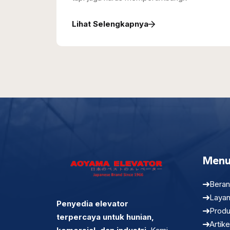
Lihat Selengkapnya
Men
Bera
Laya
Penyedia elevator
Prod
terpercaya untuk hunian,
Artike